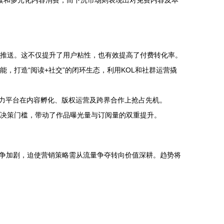
阅读和多元化内容消费，而下沉市场则表现出对免费内容及本
推送。这不仅提升了用户粘性，也有效提高了付费转化率。
，打造“阅读+社交”的闭环生态，利用KOL和社群运营撬
助力平台在内容孵化、版权运营及跨界合作上抢占先机。
的决策门槛，带动了作品曝光量与订阅量的双重提升。
争加剧，迫使营销策略需从流量争夺转向价值深耕。趋势将