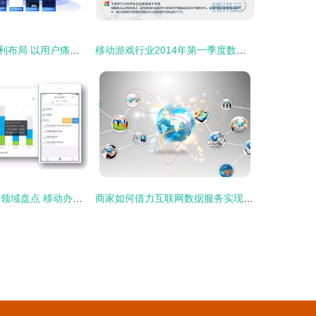
全球11.9万项专利布局 以用户痛点为创新起点的海尔互联网数据服务
移动游戏行业2014年第一季度数据报告 市场规模爆发式增长，重度化与社交化趋势凸显
2017年企业服务领域盘点 移动办公篇与互联网数据服务，企服三会引领行业风潮
商家如何借力互联网数据服务实现新零售模式升级